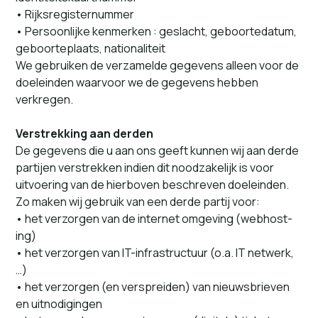
• Rijksregisternummer
• Persoonlijke ken­merken : ges­lacht, geboorte­da­tum,
geboorteplaats, nationaliteit
We gebruiken de verza­melde gegevens alleen voor de
doelein­den waar­voor we de gegevens hebben
verkregen.
Verstrekking aan der­den
De gegevens die u aan ons geeft kun­nen wij aan derde
par­ti­jen ver­strekken indi­en dit noodza­ke­lijk is voor
uitvo­er­ing van de hier­boven beschreven doeleinden.
Zo mak­en wij gebruik van een derde par­tij voor:
• het ver­zor­gen van de inter­net omgev­ing (web­host­
ing)
• het ver­zor­gen van IT-infra­struc­tu­ur (o.a. IT netwerk,
…)
• het ver­zor­gen (en ver­sprei­den) van nieuws­brieven
en uitn­odigin­gen