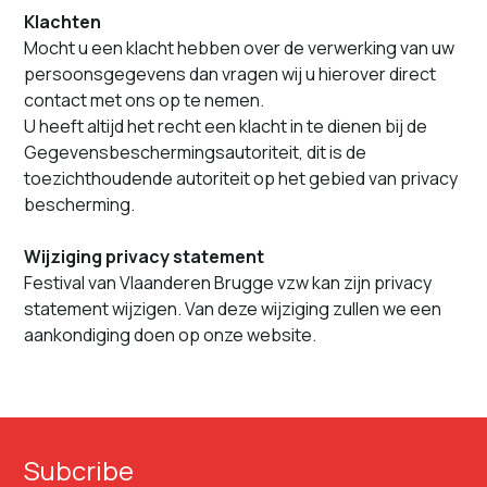
Klachten
Mocht u een klacht hebben over de ver­w­erk­ing van uw
per­soon­s­gegevens dan vra­gen wij u hierover direct
con­tact met ons op te nemen.
U heeft alti­jd het recht een klacht in te dienen bij de
Gegevensbeschermingsautoriteit, dit is de
toezichthoudende autoriteit op het gebied van pri­va­cy
bescherming.
Wijziging pri­va­cy state­ment
Festival van Vlaanderen Brugge vzw kan zijn pri­va­cy
state­ment wijzi­gen. Van deze wijzig­ing zullen we een
aankondig­ing doen op onze website.
Subcribe