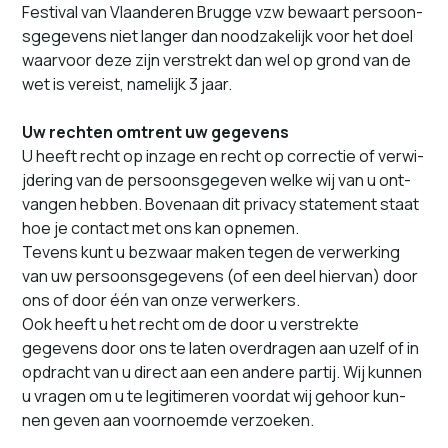
Festival van Vlaanderen Brugge vzw bewaart per­soon­
s­gegevens niet langer dan noodza­ke­lijk voor het doel
waar­voor deze zijn ver­strekt dan wel op grond van de
wet is vereist, namelijk 3 jaar.
Uw recht­en omtrent uw gegevens
U heeft recht op inzage en recht op cor­rec­tie of ver­wi­
jder­ing van de per­soon­s­gegeven welke wij van u ont­
van­gen hebben. Bovenaan dit pri­va­cy state­ment staat
hoe je con­tact met ons kan opnemen.
Tevens kunt u bezwaar mak­en tegen de ver­w­erk­ing
van uw per­soon­s­gegevens (of een deel hier­van) door
ons of door één van onze verwerkers.
Ook heeft u het recht om de door u ver­strek­te
gegevens door ons te lat­en over­dra­gen aan uzelf of in
opdracht van u direct aan een andere par­tij. Wij kun­nen
u vra­gen om u te legit­imeren voor­dat wij gehoor kun­
nen geven aan voor­noemde verzoeken.