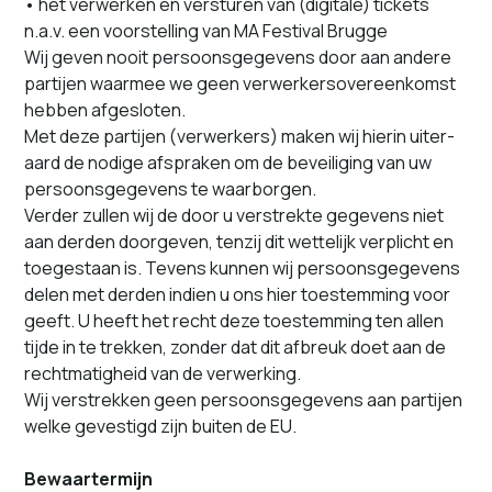
• het ver­w­erken en ver­s­turen van (dig­i­tale) tick­ets
n.a.v. een voorstelling van MA Festival Brugge
Wij geven nooit per­soon­s­gegevens door aan andere
par­ti­jen waarmee we geen ver­w­erk­ersovereenkomst
hebben afgesloten.
Met deze par­ti­jen (ver­w­erk­ers) mak­en wij hierin uit­er­
aard de nodi­ge afsprak­en om de beveilig­ing van uw
per­soon­s­gegevens te waarborgen.
Verder zullen wij de door u ver­strek­te gegevens niet
aan der­den doorgeven, ten­z­ij dit wet­telijk ver­plicht en
toeges­taan is. Tevens kun­nen wij per­soon­s­gegevens
delen met der­den indi­en u ons hier toestem­ming voor
geeft. U heeft het recht deze toestem­ming ten allen
tijde in te trekken, zon­der dat dit afbreuk doet aan de
recht­matigheid van de verwerking.
Wij ver­strekken geen per­soon­s­gegevens aan par­ti­jen
welke geves­tigd zijn buiten de EU.
Bewaartermijn