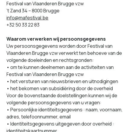
Festival van Vlaanderen Brugge vzw
​’t Zand 34 – 8000 Brugge
info@​mafestival.​be
+32 50 33 22 83
Waarom ver­w­erken wij per­soon­s­gegevens
Uw per­soon­s­gegevens wor­den door Festival van
Vlaanderen Brugge vzw ver­w­erkt ten beho­eve van de
vol­gende doelein­den en rechts­gron­den:
• om te kun­nen deel­ne­men aan de activiteit­en van
Festival van Vlaanderen Brugge vzw
• het ver­s­turen van nieuws­brieven en uitn­odigin­gen
• het bekomen van sub­sidiëring door de overheid
Voor de boven­staande doel­stellin­gen kun­nen wij de
vol­gende per­soon­s­gegevens van u vra­gen:
• Persoonlijke iden­titeits­gegevens : naam, voor­naam,
adres, tele­foon­num­mer, email
• Identiteitsgegevens uit­gegeven door over­heid :
iden­titeit­skaart­num­mer