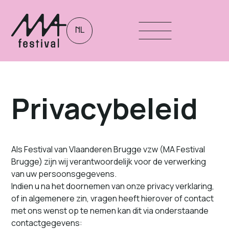
NL
Privacybeleid
Als Festival van Vlaanderen Brugge vzw (MA Festival
Brugge) zijn wij ver­ant­wo­ordelijk voor de ver­w­erk­ing
van uw persoonsgegevens.
Indien u na het doorne­men van onze pri­va­cy verk­lar­ing,
of in algemenere zin, vra­gen heeft hierover of con­tact
met ons wenst op te nemen kan dit via onder­staande
contactgegevens: