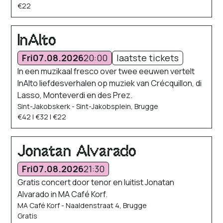
€22
InAlto
Fri
07.08.2026
20:00
laatste tickets
In een muzikaal fresco over twee eeuwen vertelt
InAlto liefdesverhalen op muziek van Crécquillon, di
Lasso, Monteverdi en des Prez.
Sint-Jakobskerk - Sint-Jakobsplein, Brugge
€42 | €32 | €22
Jonatan Alvarado
Fri
07.08.2026
21:30
Gratis concert door tenor en luitist Jonatan
Alvarado in MA Café Korf.
MA Café Korf - Naaldenstraat 4, Brugge
Gratis