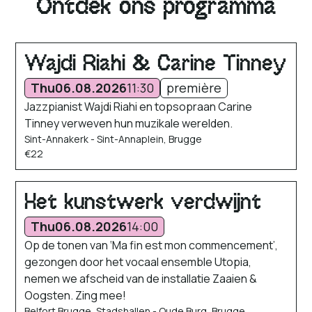
Ontdek ons programma
Wajdi Riahi & Carine Tinney
Thu
06.08.2026
11:30
première
Jazzpianist Wajdi Riahi en topsopraan Carine
Tinney verweven hun muzikale werelden.
Sint-Annakerk - Sint-Annaplein, Brugge
€22
Het kunstwerk verdwijnt
Thu
06.08.2026
14:00
Op de tonen van ‘Ma fin est mon commencement’,
gezongen door het vocaal ensemble Utopia,
nemen we afscheid van de installatie Zaaien &
Oogsten. Zing mee!
Belfort Brugge, Stadshallen - Oude Burg, Brugge