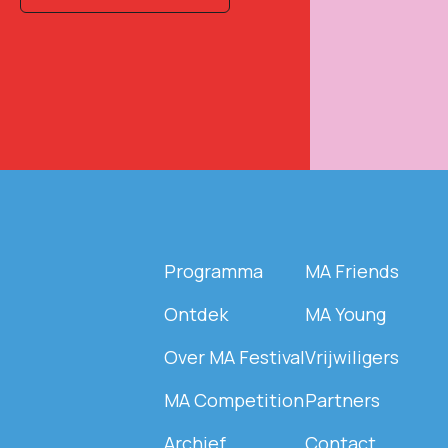
Programma
MA Friends
Ontdek
MA Young
Over MA Festival
Vrijwiligers
MA Competition
Partners
Archief
Contact