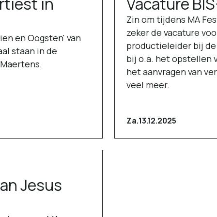
rtiest in
Vacature BIS
Zin om tijdens MA Fes
zeker de vacature voo
aien en Oogsten' van
productieleider bij de
al staan in de
bij o.a. het opstellen
 Maertens.
het aanvragen van ve
veel meer.
Za.
13.12.2025
han Jesus