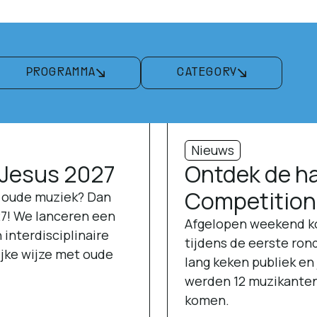
PROGRAMMA
CATEGORY
Nieuws
 Jesus 2027
Ontdek de ha
Competition
r oude muziek? Dan
27! We lanceren een
Afgelopen weekend kon
 interdisciplinaire
tijdens de eerste ro
ijke wijze met oude
lang keken publiek en 
werden 12 muzikanten
komen.