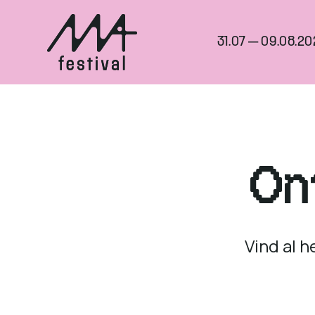
31.07 — 09.08.20
On
Vind al h