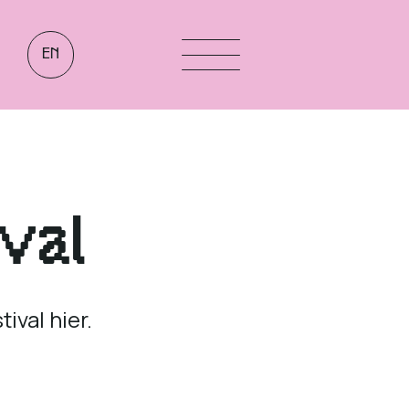
EN
val
ival hier.