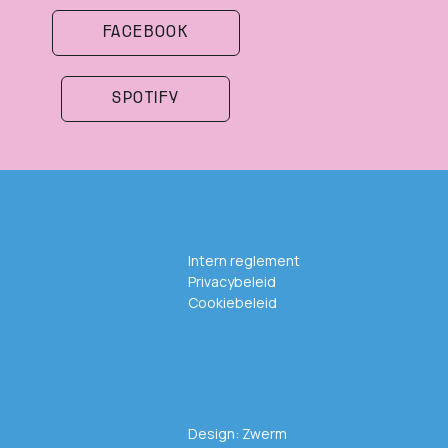
FACEBOOK
SPOTIFY
Intern reglement
Privacybeleid
Cookiebeleid
Design:
Zwerm