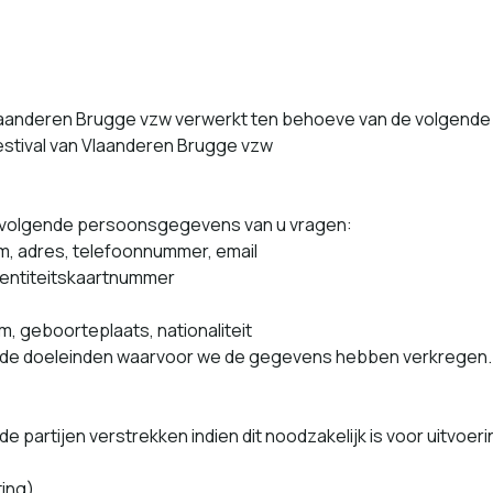
aanderen Brugge vzw ver­w­erkt ten beho­eve van de vol­gende 
 Festival van Vlaanderen Brugge vzw
 vol­gende per­soon­s­gegevens van u vra­gen:
m, adres, tele­foon­num­mer, email
n­titeit­skaart­num­mer
m, geboorteplaats, nationaliteit
 de doelein­den waar­voor we de gegevens hebben verkregen.
par­ti­jen ver­strekken indi­en dit noodza­ke­lijk is voor uitvo­
­ing)