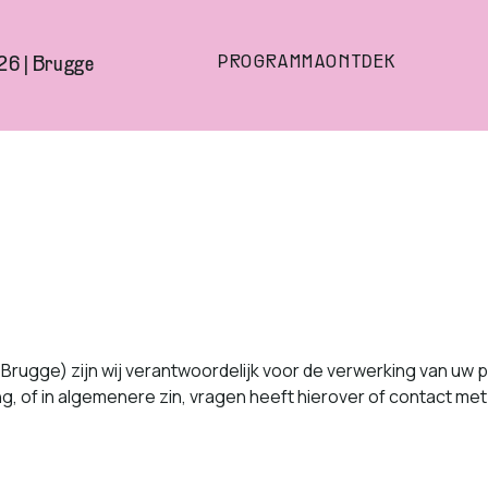
PROGRAMMA
ONTDEK
26 | Brugge
Brugge) zijn wij ver­ant­wo­ordelijk voor de ver­w­erk­ing van 
r­ing, of in algemenere zin, vra­gen heeft hierover of con­tact 