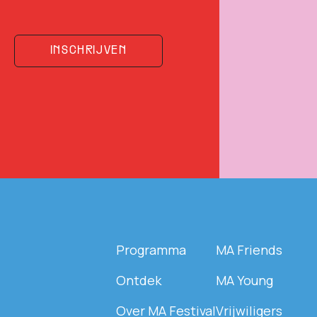
INSCHRIJVEN
Programma
MA Friends
Ontdek
MA Young
Over MA Festival
Vrijwiligers