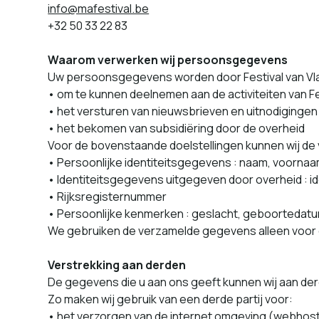
info@​mafestival.​be
+32 50 33 22 83
Waarom ver­w­erken wij per­soon­s­gegevens
Uw per­soon­s­gegevens wor­den door Festival van Vl
• om te kun­nen deel­ne­men aan de activiteit­en van
• het ver­s­turen van nieuws­brieven en uitn­odigin­gen
• het bekomen van sub­sidiëring door de overheid
Voor de boven­staande doel­stellin­gen kun­nen wij de
• Persoonlijke iden­titeits­gegevens : naam, voor­naa
• Identiteitsgegevens uit­gegeven door over­heid : ide
• Rijksregisternummer
• Persoonlijke ken­merken : ges­lacht, geboorte­da­tu
We gebruiken de verza­melde gegevens alleen voor
Verstrekking aan der­den
De gegevens die u aan ons geeft kun­nen wij aan derde 
Zo mak­en wij gebruik van een derde par­tij voor:
• het ver­zor­gen van de inter­net omgev­ing (web­host