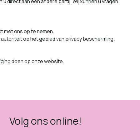
u direct aan een andere par­tij. Wij kun­nen u vra­gen
act met ons op te nemen.
 autoriteit op het gebied van pri­va­cy bescherming.
dig­ing doen op onze website.
Volg ons online!