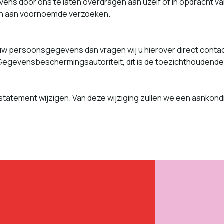
ns door ons te lat­en over­dra­gen aan uzelf of in opdracht van 
ven aan voor­noemde verzoeken.
uw per­soon­s­gegevens dan vra­gen wij u hierover direct con­t
 de Gegevensbeschermingsautoriteit, dit is de toezichthoudende
 state­ment wijzi­gen. Van deze wijzig­ing zullen we een aankon