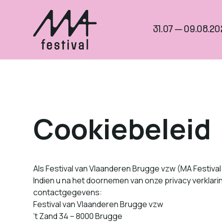
31.07 — 09.08.20
Cookiebeleid
Als Festival van Vlaanderen Brugge vzw (MA Festival 
Indien u na het doorne­men van onze pri­va­cy verk­la
contactgegevens:
Festival van Vlaanderen Brugge vzw
​’t Zand 34 – 8000 Brugge