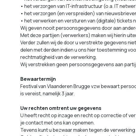
• het ver­zor­gen van IT-infra­struc­tu­ur (o.a. IT netwer
• het ver­zor­gen (en ver­sprei­den) van nieuws­brieven
• het ver­w­erken en ver­s­turen van (dig­i­tale) tick­e
Wij geven nooit per­soon­s­gegevens door aan ander
Met deze par­ti­jen (ver­w­erk­ers) mak­en wij hierin 
Verder zullen wij de door u ver­strek­te gegevens niet 
delen met der­den indi­en u ons hier toestem­ming voo
recht­matigheid van de verwerking.
Wij ver­strekken geen per­soon­s­gegevens aan par­ti­
Bewaartermijn
Festival van Vlaanderen Brugge vzw bewaart per­soon­
is vereist, namelijk 3 jaar.
Uw recht­en omtrent uw gegevens
U heeft recht op inzage en recht op cor­rec­tie of ver
je con­tact met ons kan opnemen.
Tevens kunt u bezwaar mak­en tegen de ver­w­erk­ing