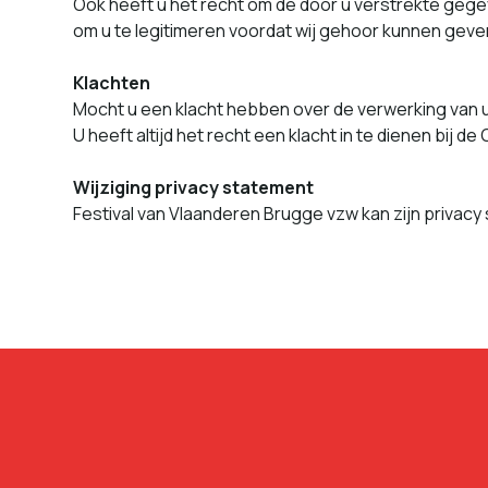
Ook heeft u het recht om de door u ver­strek­te gegeve
om u te legit­imeren voor­dat wij gehoor kun­nen ge
Klachten
Mocht u een klacht hebben over de ver­w­erk­ing van 
U heeft alti­jd het recht een klacht in te dienen bij
Wijziging pri­va­cy state­ment
Festival van Vlaanderen Brugge vzw kan zijn pri­va­cy