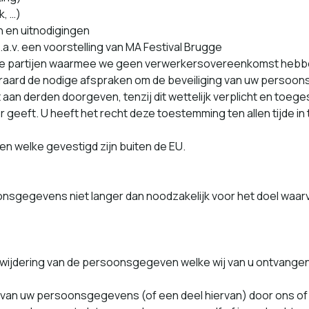
k, …)
 en uitn­odigin­gen
ts n.a.v. een voorstelling van MA Festival Brugge
e par­ti­jen waarmee we geen ver­w­erk­ersovereenkomst hebb
uit­er­aard de nodi­ge afsprak­en om de beveilig­ing van uw per­s
aan der­den doorgeven, ten­z­ij dit wet­telijk ver­plicht en toe
r geeft. U heeft het recht deze toestem­ming ten allen tijde in 
jen welke geves­tigd zijn buiten de EU.
s­gegevens niet langer dan noodza­ke­lijk voor het doel waar­
­wi­jder­ing van de per­soon­s­gegeven welke wij van u ont­van­g
 van uw per­soon­s­gegevens (of een deel hier­van) door ons o