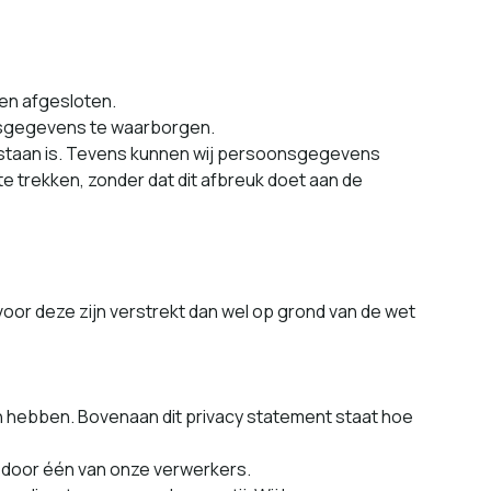
en afgesloten.
oon­s­gegevens te waarborgen.
ges­taan is. Tevens kun­nen wij per­soon­s­gegevens
te trekken, zon­der dat dit afbreuk doet aan de
voor deze zijn ver­strekt dan wel op grond van de wet
en hebben. Bovenaan dit pri­va­cy state­ment staat hoe
f door één van onze verwerkers.