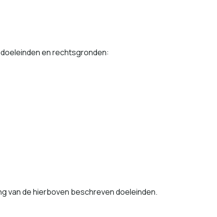
doelein­den en rechts­gron­den:
er­ing van de hier­boven beschreven doeleinden.