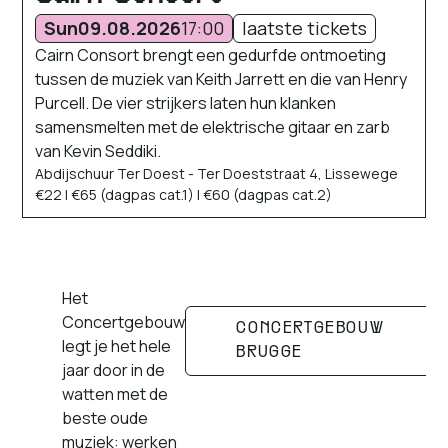
Sun
09.08.2026
17:00
laatste tickets
Cairn Consort brengt een gedurfde ontmoeting
tussen de muziek van Keith Jarrett en die van Henry
Purcell. De vier strijkers laten hun klanken
samensmelten met de elektrische gitaar en zarb
van Kevin Seddiki.
Abdijschuur Ter Doest - Ter Doeststraat 4, Lissewege
€22 | €65 (dagpas cat.1) | €60 (dagpas cat.2)
Het
Concertgebouw
CONCERTGEBOUW
legt je het hele
BRUGGE
jaar door in de
watten met de
beste oude
muziek: werken