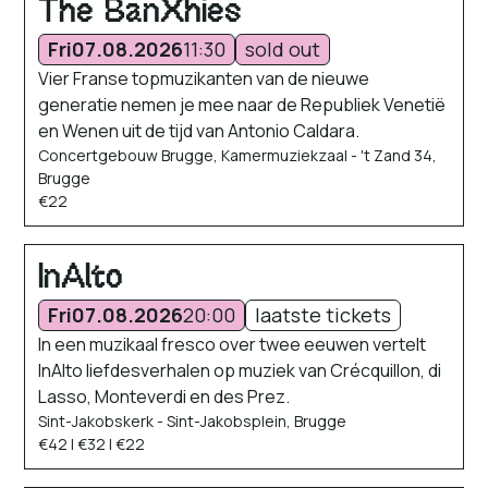
The BanXhies
Fri
07.08.2026
11:30
sold out
Vier Franse topmuzikanten van de nieuwe
generatie nemen je mee naar de Republiek Venetië
en Wenen uit de tijd van Antonio Caldara.
Concertgebouw Brugge, Kamermuziekzaal - 't Zand 34,
Brugge
€22
InAlto
Fri
07.08.2026
20:00
laatste tickets
In een muzikaal fresco over twee eeuwen vertelt
InAlto liefdesverhalen op muziek van Crécquillon, di
Lasso, Monteverdi en des Prez.
Sint-Jakobskerk - Sint-Jakobsplein, Brugge
€42 | €32 | €22