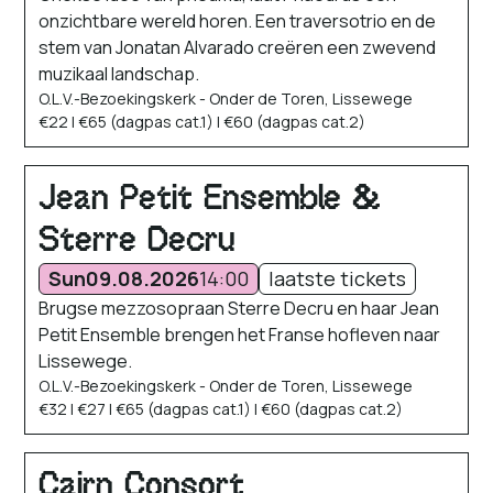
onzichtbare wereld horen. Een traversotrio en de
stem van Jonatan Alvarado creëren een zwevend
muzikaal landschap.
O.L.V.-Bezoekingskerk - Onder de Toren, Lissewege
€22 | €65 (dagpas cat.1) | €60 (dagpas cat.2)
Jean Petit Ensemble &
Sterre Decru
Sun
09.08.2026
14:00
laatste tickets
Brugse mezzosopraan Sterre Decru en haar Jean
Petit Ensemble brengen het Franse hofleven naar
Lissewege.
O.L.V.-Bezoekingskerk - Onder de Toren, Lissewege
€32 | €27 | €65 (dagpas cat.1) | €60 (dagpas cat.2)
Cairn Consort