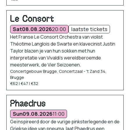
Le Consort
Sat
08.08.2026
20:00
laatste tickets
Het Franse Le Consort Orchestra van violist
Théotime Langlois de Swarte en klavecinist Justin
Taylor blazen je van hun sokken met hun
interpretatie van Vivaldi’s wereldberoemde
meesterwerk, de Vier Seizoenen.
Concertgebouw Brugge, Concertzaal - 't Zand 34,
Brugge
€62 | €47 | €32
Phaedrus
Sun
09.08.2026
11:00
Geïnspireerd door de vurige pinksterlegende en de
Griekse idee van pneuma, laat Phaedrus een