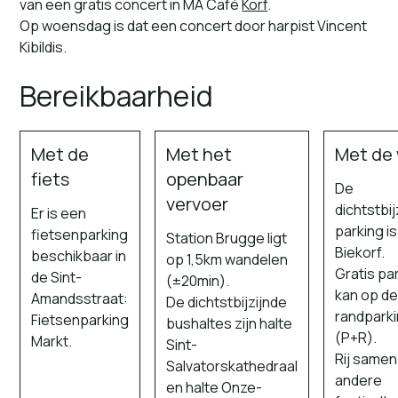
van een gratis concert in MA Café
Korf
.
Op woensdag is dat een concert door harpist Vincent
Kibildis.
Bereikbaarheid
Met de
Met het
Met de
fiets
openbaar
De
vervoer
dichtstbij
Er is een
parking i
fietsenparking
Station Brugge ligt
Biekorf.
beschikbaar in
op 1,5km wandelen
Gratis pa
de Sint-
(±20min).
kan op d
Amandsstraat:
De dichtstbijzijnde
randpark
Fietsenparking
bushaltes zijn halte
(P+R).
Markt.
Sint-
Rij same
Salvatorskathedraal
andere
en halte Onze-