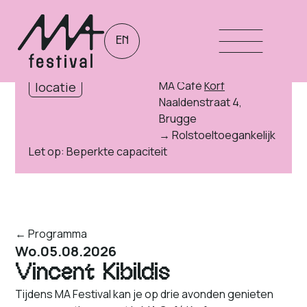
EN
Gratis
tickets
21:30 - 22:15
duur
MA Café
Korf
locatie
Naaldenstraat 4,
Brugge
→ Rolstoeltoegankelijk
Let op: Beperkte capaciteit
← Programma
Wo.
05.08.2026
Vincent Kibildis
Tijdens MA Festival kan je op drie avonden genieten