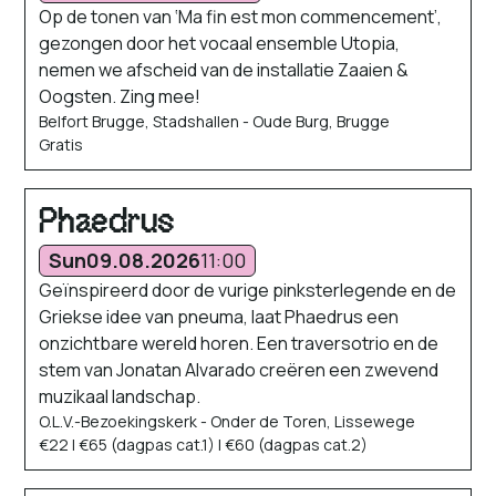
Op de tonen van ‘Ma fin est mon commencement’,
gezongen door het vocaal ensemble Utopia,
nemen we afscheid van de installatie Zaaien &
Oogsten. Zing mee!
Belfort Brugge, Stadshallen - Oude Burg, Brugge
Gratis
Phaedrus
Sun
09.08.2026
11:00
Geïnspireerd door de vurige pinksterlegende en de
Griekse idee van pneuma, laat Phaedrus een
onzichtbare wereld horen. Een traversotrio en de
stem van Jonatan Alvarado creëren een zwevend
muzikaal landschap.
O.L.V.-Bezoekingskerk - Onder de Toren, Lissewege
€22 | €65 (dagpas cat.1) | €60 (dagpas cat.2)