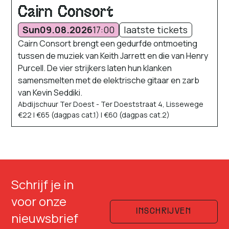
Cairn Consort
Sun
09.08.2026
17:00
laatste tickets
Cairn Consort brengt een gedurfde ontmoeting
tussen de muziek van Keith Jarrett en die van Henry
Purcell. De vier strijkers laten hun klanken
samensmelten met de elektrische gitaar en zarb
van Kevin Seddiki.
Abdijschuur Ter Doest - Ter Doeststraat 4, Lissewege
€22 | €65 (dagpas cat.1) | €60 (dagpas cat.2)
Schrijf je in
voor onze
INSCHRIJVEN
nieuwsbrief